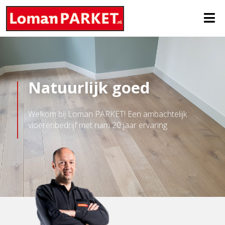
Natuurlijk goed
Welkom bij Loman PARKET! Een ambachtelijk
vloerenbedrijf met ruim 20 jaar ervaring